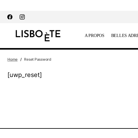
principal
A PROPOS
BELLES ADR
Home
Reset Password
[uwp_reset]