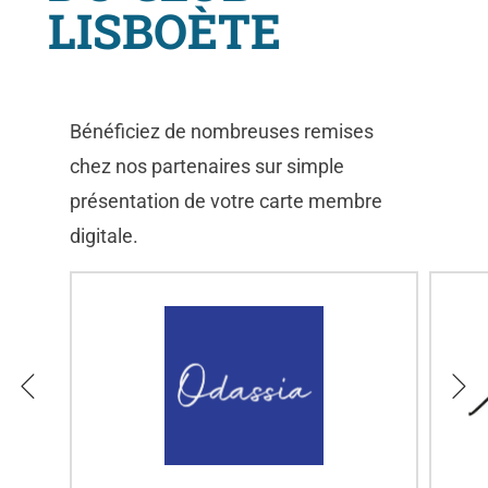
e
LISBOÈTE
z
-
n
Bénéficiez de nombreuses remises
o
chez nos partenaires sur simple
u
présentation de votre carte membre
s
digitale.
c
h
e
z
Ô
B
i