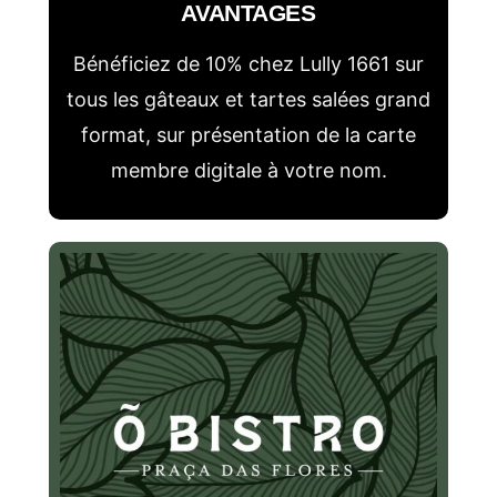
f
AVANTAGES
é
Bénéficiez de 10% chez Lully 1661 sur
r
tous les gâteaux et tartes salées grand
e
format, sur présentation de la carte
n
membre digitale à votre nom.
c
e
a
u
t
o
u
r
d