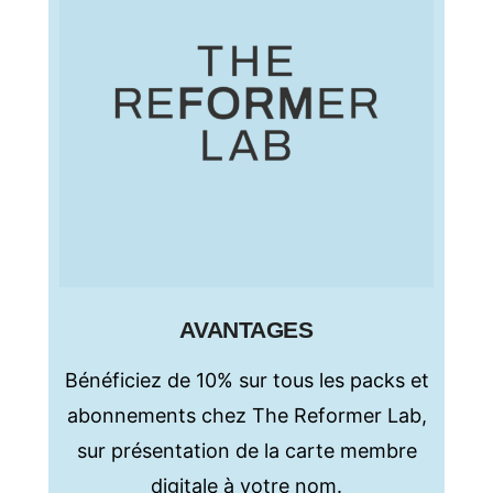
P
o
r
t
u
g
a
l
.
T
AVANTAGES
a
Bénéficiez de 10% sur tous les packs et
r
abonnements chez The Reformer Lab,
i
sur présentation de la carte membre
f
digitale à votre nom.