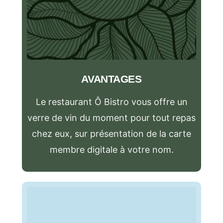
e
l
a
F
i
AVANTAGES
s
c
Le restaurant Ô Bistro vous offre un
a
verre de vin du moment pour tout repas
l
chez eux, sur présentation de la carte
i
membre digitale à votre nom.
t
é
a
u