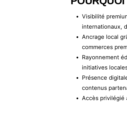
POURQUOI 
Visibilité premiu
internationaux, 
Ancrage local gr
commerces premiu
Rayonnement édit
initiatives locale
Présence digitale
contenus partenai
Accès privilégié