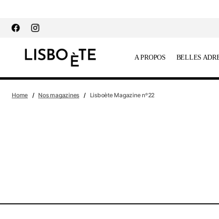
principal
A PROPOS
BELLES ADR
Home
Nos magazines
Lisboète Magazine nº22