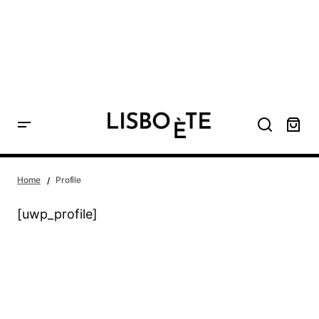
principal
Home
Profile
[uwp_profile]