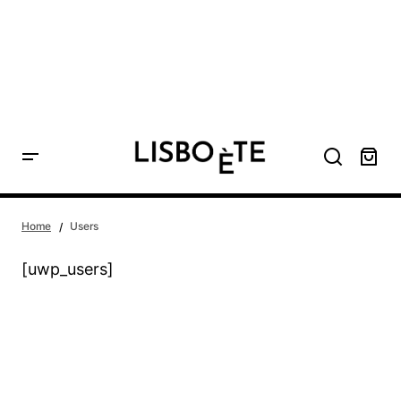
principal
Home
Users
[uwp_users]