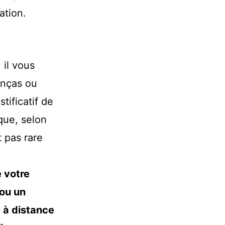
ation.
 il vous
anças ou
tificatif de
que, selon
t pas rare
 votre
 ou un
 à distance