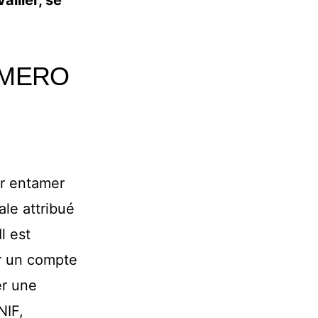
ailler, se
ÚMERO
ur entamer
ale attribué
l est
r un compte
er une
NIF,