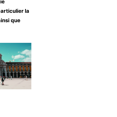
ie
rticulier la
insi que