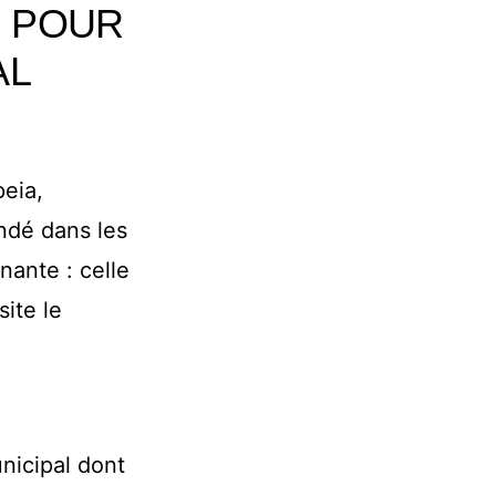
, POUR
AL
eia,
andé dans les
nante : celle
site le
nicipal dont