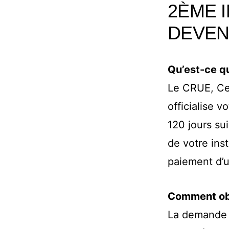
2ÈME I
DEVEN
Qu’est-ce q
Le CRUE, Cer
officialise v
120 jours su
de votre inst
paiement d’
Comment obt
La demande 