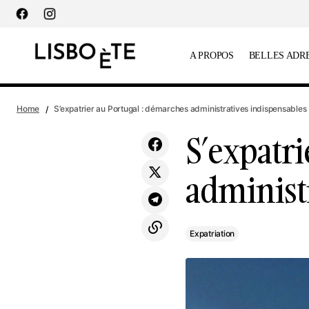
principal
A PROPOS
BELLES ADR
Écoles à Lisbonne : le témoignage des
S’
Expatriation
Home
S’expatrier au Portugal : démarches administratives indispensables
parents
S’expatri
administ
Expatriation