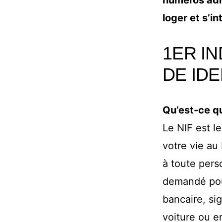
numéros admi
loger et s’i
1ER IN
DE IDE
Qu’est-ce qu
Le NIF est l
votre vie au 
à toute pers
demandé pour
bancaire, si
voiture ou e