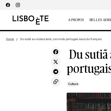
principal
A PROPOS
BELLES ADR
Morais Leitão : "l’intelligence artificielle
Culture
Home
Du sutiã au restaurante, ces mots portugais issus du français
transforme le secteur juridique"
Du sutiã 
portugais
Culture