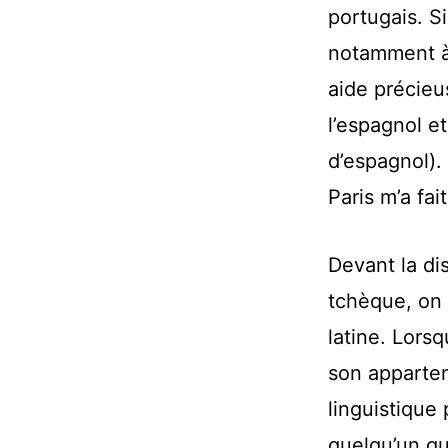
portugais. Si
notamment à 
aide précieus
l’espagnol 
d’espagnol).
Paris m’a fai
Devant la di
tchèque, on 
latine. Lors
son apparten
linguistique
quelqu’un qu