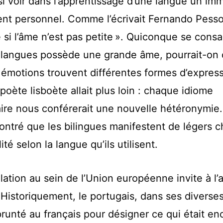
i voir dans l’apprentissage d’une langue un i
nt personnel. Comme l’écrivait Fernando Pessoa
 si l’âme n’est pas petite ». Quiconque se consa
 langues possède une grande âme, pourrait-on d
 émotions trouvent différentes formes d’express
poète lisboète allait plus loin : chaque idiome
re nous conférerait une nouvelle hétéronymie
ntré que les bilingues manifestent de légers
té selon la langue qu’ils utilisent.
ulation au sein de l’Union européenne invite à l
. Historiquement, le portugais, dans ses diverses
unté au français pour désigner ce qui était enc