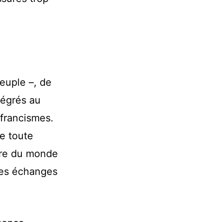
peuple –, de
tégrés au
 francismes.
de toute
oire du monde
des échanges