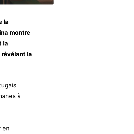
 la
ina montre
 la
révélant la
tugais
manes à
r en