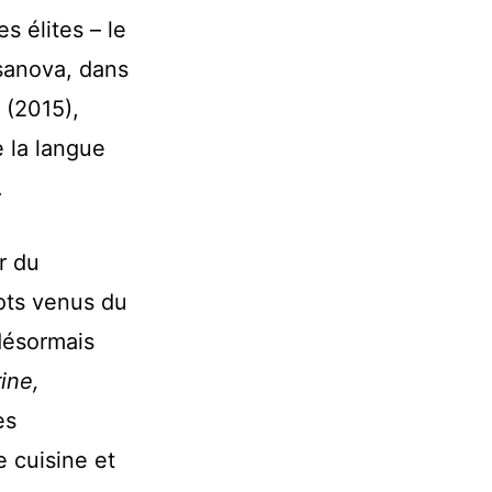
s élites – le
sanova, dans
(2015),
e la langue
.
r du
ots venus du
 désormais
rine,
es
 cuisine et