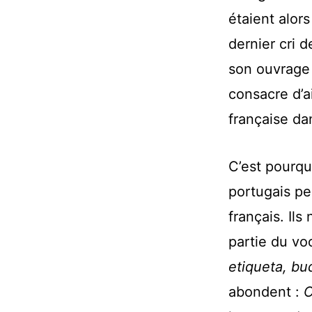
étaient alors
dernier cri 
son ouvrag
consacre d’a
française dan
C’est pourqu
portugais p
français. Ils
partie du v
etiqueta,
bu
abondent :
C