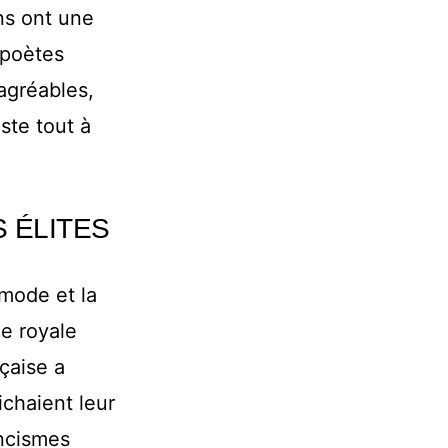
ns ont une
 poètes
agréables,
ste tout à
 ÉLITES
mode et la
le royale
nçaise a
ichaient leur
ancismes