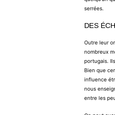
serrées.
DES ÉCH
Outre leur or
nombreux mot
portugais. I
Bien que cert
influence ét
nous enseign
entre les pe