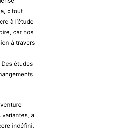
mmense
, « tout
cre à l’étude
ire, car nos
ion à travers
. Des études
 changements
’aventure
 variantes, a
ore indéfini.