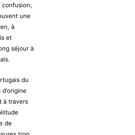
a confusion,
souvent une
ien, à
s et
ong séjour à
ais.
ortugais du
 d’origine
 à travers
ilitude
le de
ssures trop