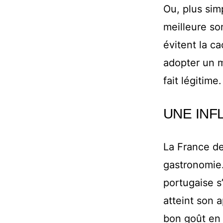
Ou, plus sim
meilleure so
évitent la c
adopter un m
fait légitime.
UNE INF
La France de
gastronomie.
portugaise s’
atteint son 
bon goût en 