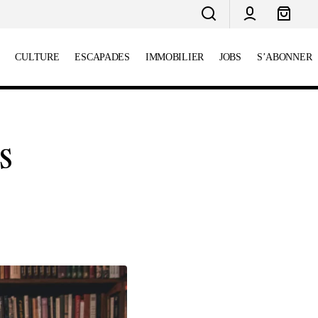
CULTURE
ESCAPADES
IMMOBILIER
JOBS
S’ABONNER
Naufrages et trésors du Tage :
rançais
découvrez l'histoire maritime de
Lisbonne
s