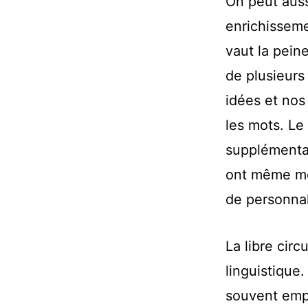
On peut auss
enrichisseme
vaut la peine
de plusieurs
idées et nos
les mots. Le 
supplémentai
ont même mo
de personnali
La libre circ
linguistique
souvent empr