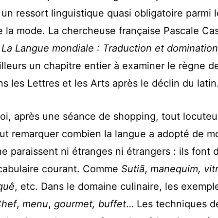
 un ressort linguistique quasi obligatoire parmi le
de la mode
.
La chercheuse française Pascale Ca
e
La Langue mondiale : Traduction et domination
illeurs un chapitre entier à examiner le règne d
s les Lettres et les Arts après le déclin du latin
oi, après une séance de shopping, tout locuteu
eut remarquer combien la langue a adopté de m
 ne paraissent ni étranges ni étrangers : ils font
ocabulaire courant. Comme
Sutiã
,
manequim,
vit
quê
,
etc. Dans le domaine culinaire, les exempl
hef
,
menu
,
gourmet, buffet
… Les techniques de