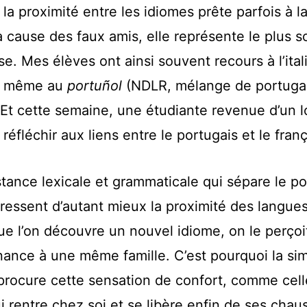
 la proximité entre les idiomes prête parfois à l
cause des faux amis, elle représente le plus 
e. Mes élèves ont ainsi souvent recours à l’ital
et même au
portuñol
(NDLR, mélange de portugai
 Et cette semaine, une étudiante revenue d’un l
t réfléchir aux liens entre le portugais et le franç
stance lexicale et grammaticale qui sépare le p
ressent d’autant mieux la proximité des langues
que l’on découvre un nouvel idiome, on le perçoit
ance à une même famille. C’est pourquoi la sim
 procure cette sensation de confort, comme cel
i rentre chez soi et se libère enfin de ses chau