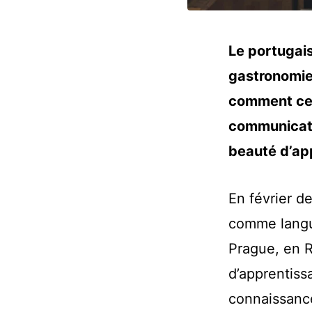
Le portugai
gastronomie
comment ces 
communicati
beauté d’ap
En février d
comme langu
Prague, en 
d’apprentiss
connaissance