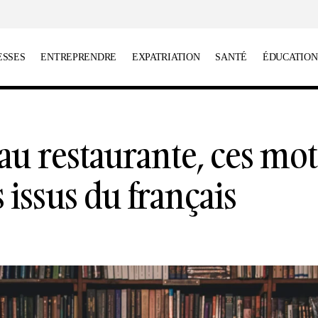
ESSES
ENTREPRENDRE
EXPATRIATION
SANTÉ
ÉDUCATION
Du sutiã au restaurante, ces mots portugais issus du f
au restaurante, ces mot
 issus du français