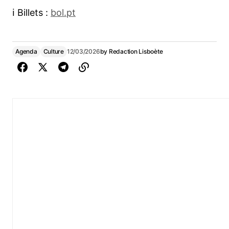
ℹ︎ Billets :
bol.pt
Agenda
Culture
12/03/2026
by
Redaction Lisboète