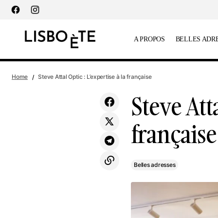
principal
A PROPOS
BELLES ADR
Limão by Tholla, le cocktail devient une
Home
Steve Attal Optic : L’expertise à la française
expérience
Steve Atta
française
Belles adresses