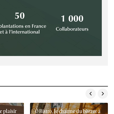
 plaisir
Ô Bistro, le charme du bistrot à