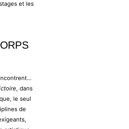
stages et les
 CORPS
rencontrent…
ictoire
, dans
que, le seul
iplines de
exigeants,