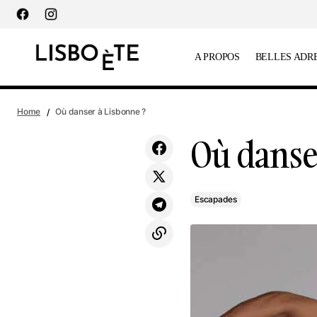
principal
A PROPOS
BELLES ADR
Janvier Plants & Design : L’art du jardin
Home
Où danser à Lisbonne ?
d’exception
Où danse
Escapades