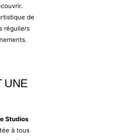
couvrir.
artistique de
s réguliers
énements.
T UNE
e Studios
tée à tous