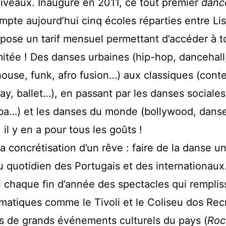
niveaux. Inauguré en 2011, ce tout premier
danc
mpte aujourd’hui cinq écoles réparties entre Li
opose un tarif mensuel permettant d’accéder à t
imitée ! Des danses urbaines (hip-hop, dancehall
, house, funk, afro fusion…) aux classiques (con
ay, ballet…), en passant par les danses sociales
mba…) et les danses du monde (bollywood, dans
 il y en a pour tous les goûts !
la concrétisation d’un rêve : faire de la danse u
u quotidien des Portugais et des internationaux
si chaque fin d’année des spectacles qui rempli
matiques comme le Tivoli et le Coliseu dos Recr
s de grands événements culturels du pays (
Roc