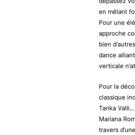
dépassez vos 
en mêlant for
Pour une élé
approche com
bien d’autre
dance allian
verticale n’
Pour la déco
classique i
Tarika Valli…
Mariana Rom
travers d’un