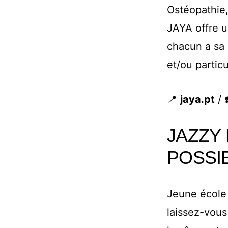
Ostéopathie,
JAYA offre un
chacun a sa 
et/ou partic
📍
jaya.pt
/ 
JAZZY 
POSSI
Jeune école 
laissez-vous