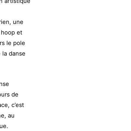
n artistique
rien, une
 hoop et
rs le pole
e la danse
anse
ours de
ace, c’est
e, au
ue.