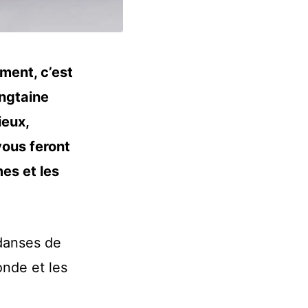
ment, c’est
ingtaine
ieux,
vous feront
es et les
danses de
onde et les