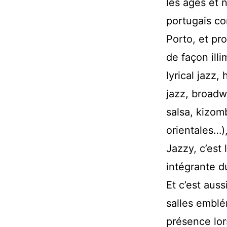
les âges et 
portugais co
Porto, et pr
de façon ill
lyrical jazz
jazz, broadw
salsa, kizo
orientales…),
Jazzy, c’est 
intégrante d
Et c’est aus
salles emblé
présence lor