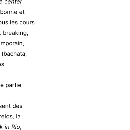
e center
sbonne et
ous les cours
, breaking,
temporain,
 (bachata,
es
ne partie
.
ssent des
eios, la
k in Rio,