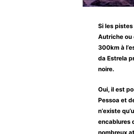
Si les piste
Autriche ou 
300km à l’es
da Estrela p
noire.
Oui, il est 
Pessoa et de
n’existe qu’
encablures
nombreux at