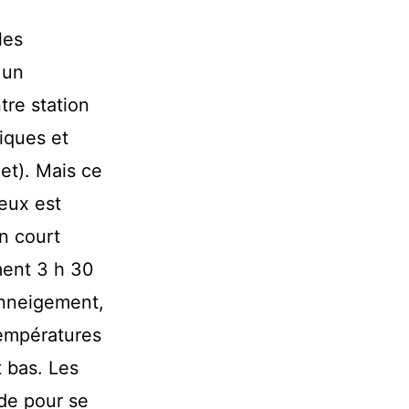
les
 un
tre station
tiques et
et). Mais ce
eux est
un court
ment 3 h 30
enneigement,
températures
t bas. Les
ode pour se