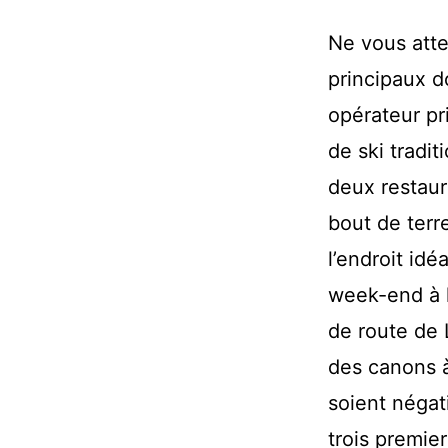
Ne vous att
principaux d
opérateur pr
de ski tradit
deux restaur
bout de terr
l’endroit idé
week-end à l
de route de 
des canons à
soient négat
trois premie