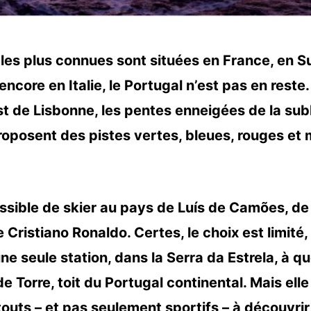
s les plus connues sont situées en France, en S
encore en Italie, le Portugal n’est pas en reste.
t de Lisbonne, les pentes enneigées de la sub
roposent des pistes vertes, bleues, rouges e
possible de skier au pays de Luís de Camões,
de
 Cristiano Ronaldo. Certes,
le choix est limité, 
une seule station, dans la Serra da Estrela, à q
de Torre, toit du Portugal continental. Mais ell
outs – et pas seulement sportifs – à découvri