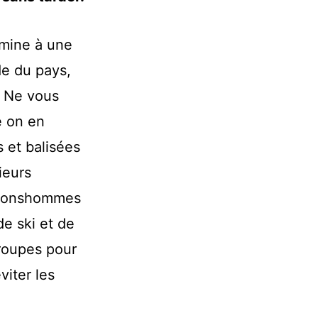
lmine à une
de du pays,
. Ne vous
e on en
 et balisées
ieurs
s bonshommes
de ski et de
groupes pour
viter les