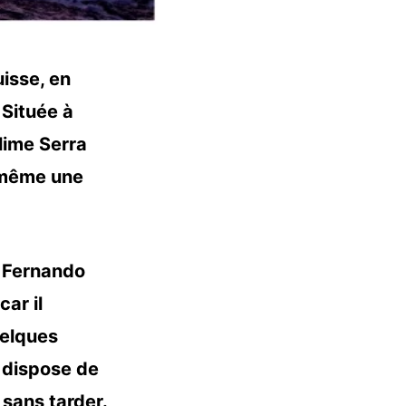
uisse, en
 Située à
lime Serra
t même une
 Fernando
car il
uelques
e dispose de
r
sans tarder.