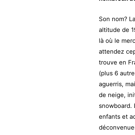
Son nom? La 
altitude de 
là où le mer
attendez ce
trouve en Fr
(plus 6 autre
aguerris, ma
de neige, ini
snowboard. L
enfants et ad
déconvenues