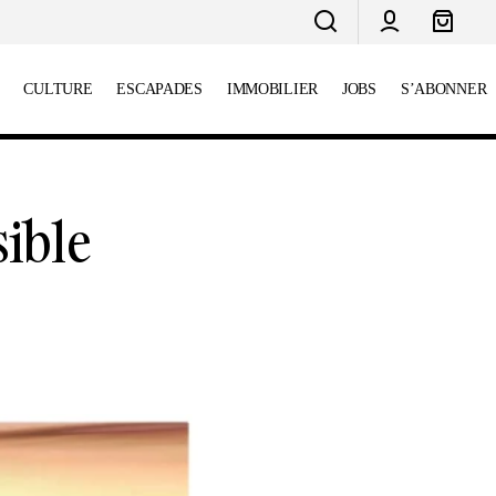
CULTURE
ESCAPADES
IMMOBILIER
JOBS
S’ABONNER
Charlotte Panechou : l’architecte qui
façonne un Portugal plus durable
sible